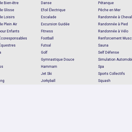
de Bien-être
Danse
Pétanque
de Glisse
Efoil Électrique
Pêche en Mer
de Loisirs
Escalade
Randonnée à Cheva
de Plein Air
Excursion Guidée
Randonnée à Pied
pour Enfants
Fitness
Randonnée à Vélo
 Écoresponsables
Football
Renforcement Muscu
 Équestres
Futsal
Sauna
a
Golf
Self Défense
Gymnastique Douce
Simulation Automobi
ss
Hammam
Spa
Jet Ski
Sports Collectifs
ing
Jorkyball
Squash
n
Kangoo Jumps
Stages Enfants
 Mer
Karting
Stand-up Paddle
Trottinette
Kite Surf
Stretching
Marche en Mer
Tennis
ractées
Massage Bien-être
Via Ferrata
Natation
Voilier Habitable
eur
Natation pour Enfants
Wakeboard