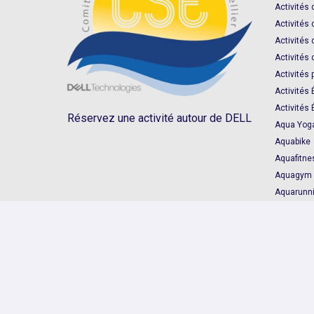
Activités 
Activités 
Activités 
Activités 
Activités 
Activités
Activités
Réservez une activité autour de DELL
Aqua Yog
Aquabike
Aquafitne
Aquagym
Aquarunn
Badminto
Balade en
Balade en 
Billard
Bouées T
Boxe
Bébé Nag