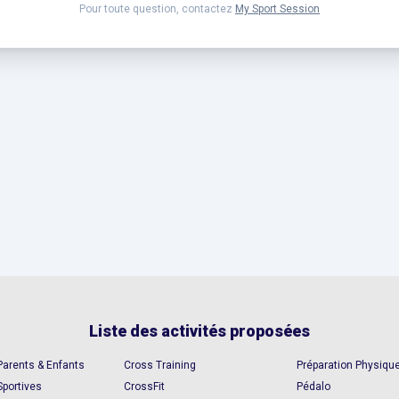
Pour toute question, contactez
My Sport Session
Liste des activités proposées
Parents & Enfants
Cross Training
Préparation Physiqu
Sportives
CrossFit
Pédalo